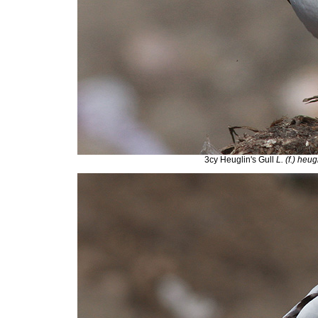
3cy Heuglin's Gull
L. (f.) heug