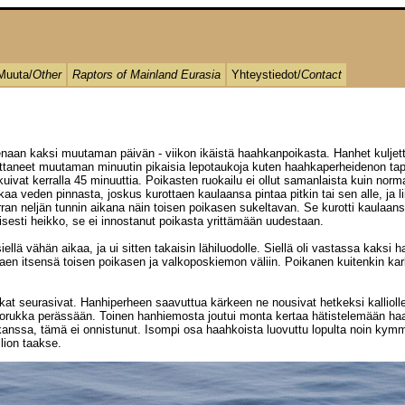
Muuta/
Other
Raptors of Mainland Eurasia
Yhteystiedot/
Contact
eenaan kaksi muutaman päivän - viikon ikäistä haahkanpoikasta. Hanhet kuljet
rasttaneet muutaman minuutin pikaisia lepotaukoja kuten haahkaperheidenon tap
ivat kerralla 45 minuuttia. Poikasten ruokailu ei ollut samanlaista kuin nor
 veden pinnasta, joskus kurottaen kaulaansa pintaa pitkin tai sen alle, ja li
n neljän tunnin aikana näin toisen poikasen sukeltavan. Se kurotti kaulaansa 
sesti heikko, se ei innostanut poikasta yrittämään uudestaan.
llä vähän aikaa, ja ui sitten takaisin lähiluodolle. Siellä oli vastassa kaksi
ttaen itsensä toisen poikasen ja valkoposkiemon väliin. Poikanen kuitenkin ka
at seurasivat. Hanhiperheen saavuttua kärkeen ne nousivat hetkeksi kalliol
rukka perässään. Toinen hanhiemosta joutui monta kertaa hätistelemään haah
anssa, tämä ei onnistunut. Isompi osa haahkoista luovuttu
lopulta noin kym
lion taakse.