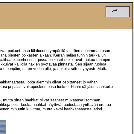
tivat poikuettansa lähiluodon ympärillä viettäen suurimman osan
ana pienten poikasten aikaan. Kerran neljän tunnin tarkkailun
maalihaahkaperheessä, jossa poikaset sukeltavat ruokaa rantojen
ikkuivat kalliolla hakien syötävää pinnasta. Sen sijaan ruohoa
eteenpäin, sitten veden alle, ja sukelsi sitten lyhyesti. Mutta
 haahkanaarasta, jotka aiemmin olivat osoittaneet jo vähän
rkasi ja palasi valkoposkiemonsa luokse. Hanhi rähjäisi haahkoille
le, mutta sitten haahkat olivat saaneet mukaansa isomman
koja pois, koska haahkat näyttivät uudestaan yrittävän erottaa
menen
minuutin kuluttua, mutta kaksi haahkanaarasta jatkoi