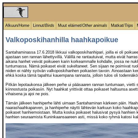
Alkuun/
Home
Linnut/
Birds
Muut eläimet/
Other animals
Matkat/
Trips
Valkoposkihanhilla haahkapoikue
Santahaminassa 17.6.2018 likkuui valkoposkihanhipari, joilla ei oli poiku
ajastaan sen rannan lähettyvillä. Välillä ne rantautuivat, mutta eivät har
aikana hanhet veivät poikueen karin korkeammalle kohdalle, jossa ne nukku
tuntumassa. Nämä poikaset eivät sukeltaneet. Sen sijaan ne poimivat ruokaa
niiden ei nähty syövän valkoposkihanhen poikasten tavoin. Ainoastaan kerra
ehkä koska tämä tapahtui kauempana rannasta, jolloin tulos oli todennäköi
Pitkän lepotaukonsa jälkeen perhe ui pääsaaren rannan tuntumaan, vietti sie
kiinnostusta poikasiin. Nyt haahkat yrittivät ottaa poikaset haltuunsa ase
vihaisena ja ajoi ne pois.
Tämän jälkeen hanhiperhe lähti uimaan Santahaminan kärkeen päin. Haahk
naarashaahkaparven, ja hanhiperhe näytti lähtevän karkuun koko haahkapo
poikaset hanhiemoistaan. Mutta koska poikaset halusivat pysyä hanhien k
hanhien seuraamista Kuninkaansaareen asti, missä koko ryhmä katosi kal