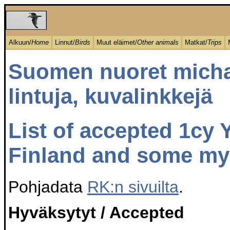
Alkuun/
Home
Linnut/
Birds
Muut eläimet/
Other animals
Matkat/
Trips
Suomen nuoret michah
lintuja, kuvalinkkejä
List of accepted 1cy 
Finland and some mys
Pohjadata
RK:n sivuilta
.
Hyväksytyt / Accepted